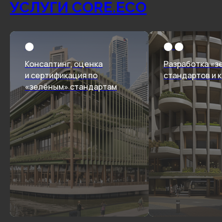
УСЛУГИ CORE.ECO
⬤
⬤ ⬤
Консалтинг, оценка
Разработка «з
и сертификация по
стандартов и 
«зелёным» стандартам