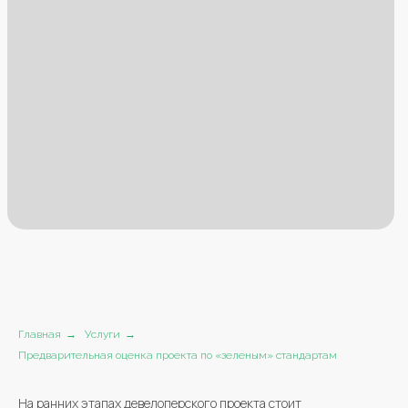
Главная
→
Услуги
→
Предварительная оценка проекта по «зеленым» стандартам
На ранних этапах девелоперского проекта стоит