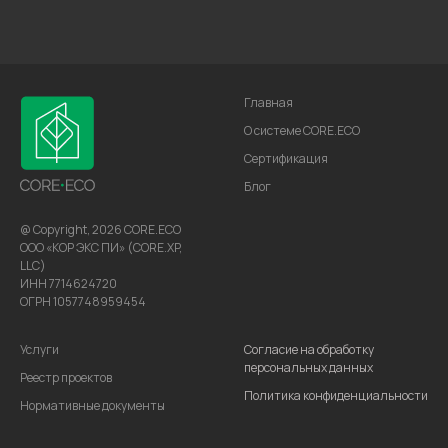
Главная
О системе CORE.ECO
Сертификация
Блог
@ Copyright, 2026 CORE.ECO
ООО «КОР ЭКС ПИ» (CORE.XP,
LLC)
ИНН 7714624720
ОГРН 1057748959454
Услуги
Cогласие на обработку
персональных данных
Реестр проектов
Политика конфиденциальности
Нормативные документы