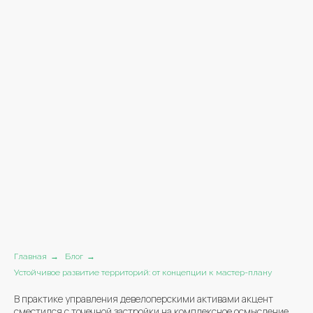
Главная
→
Блог
→
Устойчивое развитие территорий: от концепции к мастер-плану
В практике управления девелоперскими активами акцент
сместился с точечной застройки на комплексное осмысление